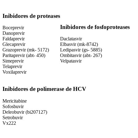
Inibidores de proteases
Inibidores de fosfoproteases
Boceprevir
Danoprevir
Faldaprevir
Daclatasvir
Glecaprevir
Elbasvir (mk-8742)
Grazoprevir (mk- 5172)
Ledipasvir (gs- 5885)
Paritaprevir (abt- 450)
Ombitasvir (abt- 267)
Simeprevir
Velpatasvir
Telaprevir
Voxilaprevir
Inibidores de polimerase de HCV
Mericitabine
Sofosbuvir
Deleobuvir (bi207127)
Setrobuvir
Vx222