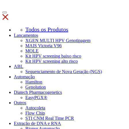
Todos os Produtos
Lançamentos
XGEN MULTI HPV Genotipagem
MAIS Victoria V96
MOLE
Kit HPV screening baixo risco
Kit HPV screening alto risco
ABL
Sequenciamento de Nova Geração (NGS)
Automação
Hamilton
Genolution
Diatech Pharmacogenetics
EasyPGX®
Outros
Autocoleta
Flow Chip
STI CNM Real Time PCR
Extração de DNA e RNA
Biopur Automação