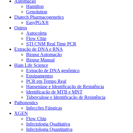
Automação
Hamilton
Genolution
Diatech Pharmacogenetics
EasyPGX®
Outros
Autocoleta
Flow Chip
STI CNM Real Time PCR
Extração de DNA e RNA
Biopur Automação
Biopur Manual
Hain Life Science
Extração de DNA genômico
Equipamentos
PCR em Tempo Real
Hanseníase e Identificação de Resistência
Identificação de MTB e MNT
Tuberculose e Identificação de Resistência
Pathonostics
Infecções Fúngicas
XGEN
Flow Chip
Infectologia Qualitativa
Infectologia Quantitativa